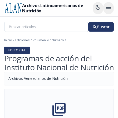
Archivos Latinoamericanos de
dark_mode
menu
Nutrición
search
Buscar
Inicio
/
Ediciones
/
Volumen 9
/
Número 1
EDITORIAL
Programas de acción del
Instituto Nacional de Nutrición
Archivos Venezolanos de Nutrición
picture_as_pdf