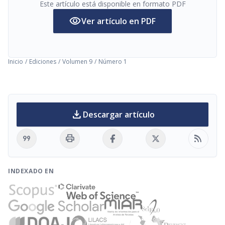
Este artículo está disponible en formato PDF
visibility
Ver artículo en PDF
Inicio
/
Ediciones
/
Volumen 9
/
Número 1
download
Descargar artículo
format_quote
print
rss_feed
INDEXADO EN