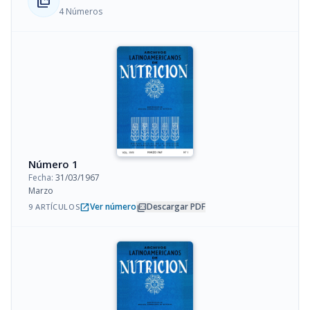
collections_bookmark
4 Números
Número 1
Fecha:
31/03/1967
Marzo
open_in_new
picture_as_pdf
Ver número
Descargar PDF
9 ARTÍCULOS