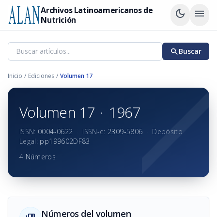
Archivos Latinoamericanos de
dark_mode
menu
Nutrición
search
Buscar
Inicio
/
Ediciones
/
Volumen 17
Volumen 17
·
1967
ISSN:
0004-0622
·
ISSN-e:
2309-5806
·
Depósito
Legal:
pp199602DF83
4 Números
Números del volumen