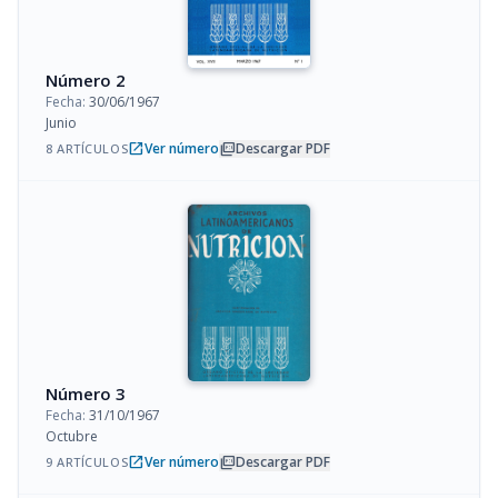
Número 2
Fecha:
30/06/1967
Junio
open_in_new
picture_as_pdf
Ver número
Descargar PDF
8 ARTÍCULOS
Número 3
Fecha:
31/10/1967
Octubre
open_in_new
picture_as_pdf
Ver número
Descargar PDF
9 ARTÍCULOS