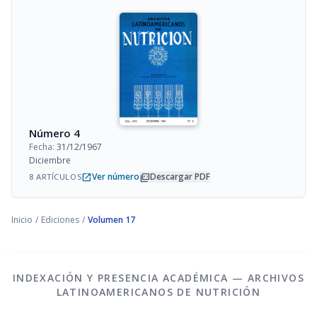
Número 4
Fecha:
31/12/1967
Diciembre
open_in_new
picture_as_pdf
Ver número
Descargar PDF
8 ARTÍCULOS
Inicio
/
Ediciones
/
Volumen 17
INDEXACIÓN Y PRESENCIA ACADÉMICA — ARCHIVOS
LATINOAMERICANOS DE NUTRICIÓN