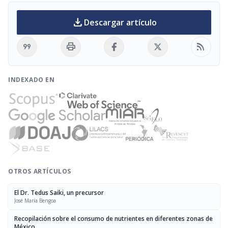
download
Descargar artículo
format_quote
print
rss_feed
INDEXADO EN
OTROS ARTÍCULOS
El Dr. Tedus Saiki, un precursor
José María Bengoa
Recopilación sobre el consumo de nutrientes en diferentes zonas de
México