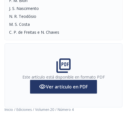
F. M. Bion
J. S. Nascimento
N. R. Teodósio
M. S. Costa
C. P. de Freitas e N. Chaves
picture_as_pdf
Este artículo está disponible en formato PDF
visibility
Ver artículo en PDF
Inicio
/
Ediciones
/
Volumen 20
/
Número 4