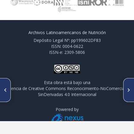
Archivos Latinoamericanos de Nutrición
Depósito Legal Nº: pp199602DF83
ISSN: 0004-0622
ISSN-e: 2309-5806
Esta obra está bajo una
SIGUIENTE ARTÍCULO
ARTÍCULO ANTERIOR
licencia de Creative Commons Reconocimiento-NoComercial-
Plasma retinol levels of pre
Enzymatic N-Demethylation of
SinDerivadas 4.0 Internacional
school children in the sugar-
cocaine and nutritional status
cane area of northeast Brazil
Powered by