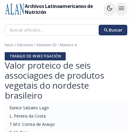
Archivos Latinoamericanos de
dark_mode
menu
Nutrición
search
Buscar
Inicio
/
Ediciones
/
Volumen 20
/
Número 4
TRABAJO DE INVESTIGACIÓN
Valor proteico de seis
associagoes de produtos
vegetais do nordeste
brasileiro
Eunice Salzano Lago
L. Pereira da Costa
T.M.V. Correa de Araujo