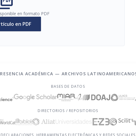
cture_as_pdf
disponible en formato PDF
rtículo en PDF
PRESENCIA ACADÉMICA — ARCHIVOS LATINOAMERICANO
BASES DE DATOS
DIRECTORIOS / REPOSITORIOS
DECLARACIONES, HERRAMIENTAS ELECTRÓNICAS Y REDES SOCIALES