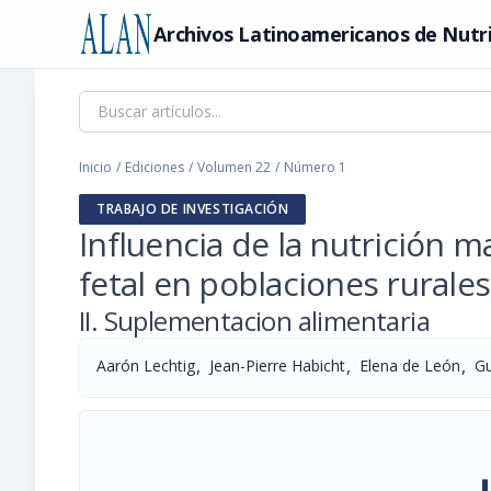
Archivos Latinoamericanos de Nutr
Inicio
/
Ediciones
/
Volumen 22
/
Número 1
TRABAJO DE INVESTIGACIÓN
Influencia de la nutrición 
fetal en poblaciones rurale
II. Suplementacion alimentaria
,
,
,
Aarón Lechtig
Jean-Pierre Habicht
Elena de León
Gu