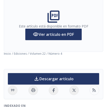
picture_as_pdf
Este artículo está disponible en formato PDF
visibility
Ver artículo en PDF
Inicio
/
Ediciones
/
Volumen 22
/
Número 4
download
Descargar artículo
format_quote
print
rss_feed
INDEXADO EN