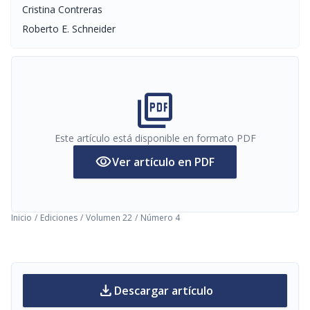
Cristina Contreras
Roberto E. Schneider
picture_as_pdf
Este artículo está disponible en formato PDF
visibility
Ver artículo en PDF
Inicio
/
Ediciones
/
Volumen 22
/
Número 4
download
Descargar artículo