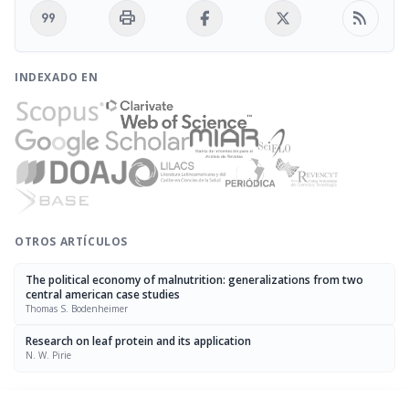
format_quote
print
rss_feed
INDEXADO EN
OTROS ARTÍCULOS
The political economy of malnutrition: generalizations from two
central american case studies
Thomas S. Bodenheimer
Research on leaf protein and its application
N. W. Pirie