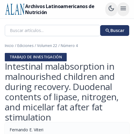
Archivos Latinoamericanos de
dark_mode
menu
Nutrición
search
Buscar
Inicio
/
Ediciones
/
Volumen 22
/
Número 4
TRABAJO DE INVESTIGACIÓN
Intestinal malabsorption in
malnourished children and
during recovery. Duodenal
contents of lipase, nitrogen,
and micellar fat after fat
stimulation
Fernando E. Viteri