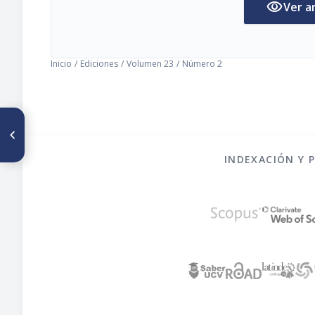
visibility
Ver a
Inicio
/
Ediciones
/
Volumen 23
/
Número 2
ARTÍCULO ANTERIOR
Factores tóxicos de
leguminosas cultivadas en
Chile
INDEXACIÓN Y 