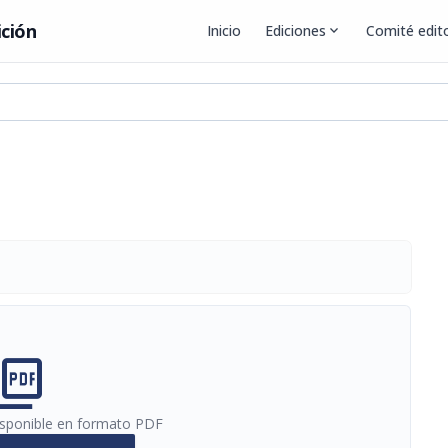
ición
Inicio
Ediciones
expand_more
Comité edito
a
cture_as_pdf
disponible en formato PDF