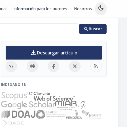
dark_mode
rial
Información para los autores
Nosotros
search
Buscar
download
Descargar artículo
format_quote
print
rss_feed
INDEXADO EN