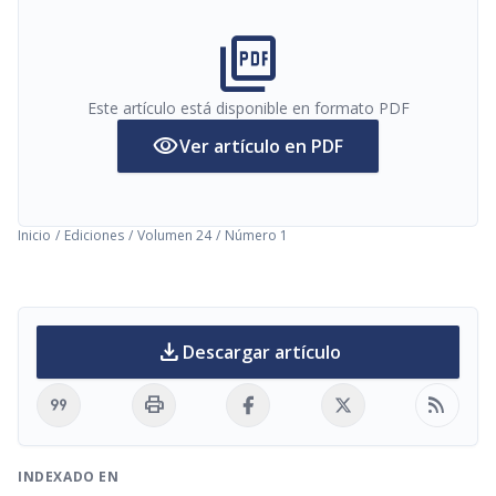
picture_as_pdf
Este artículo está disponible en formato PDF
visibility
Ver artículo en PDF
Inicio
/
Ediciones
/
Volumen 24
/
Número 1
download
Descargar artículo
format_quote
print
rss_feed
INDEXADO EN