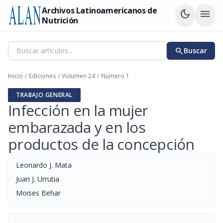
Archivos Latinoamericanos de
dark_mode
menu
Nutrición
search
Buscar
Inicio
/
Ediciones
/
Volumen 24
/
Número 1
TRABAJO GENERAL
Infección en la mujer
embarazada y en los
productos de la concepción
Leonardo J. Mata
Juan J. Urrutia
Moises Behar