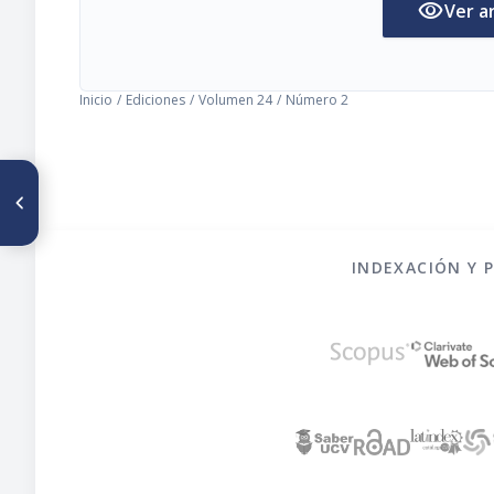
visibility
Ver a
Inicio
/
Ediciones
/
Volumen 24
/
Número 2
ARTÍCULO ANTERIOR
Notas
INDEXACIÓN Y 