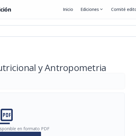
ición
Inicio
Ediciones
expand_more
Comité edito
utricional y Antropometria
cture_as_pdf
disponible en formato PDF