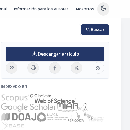
dark_mode
rial
Información para los autores
Nosotros
search
Buscar
download
Descargar artículo
format_quote
print
rss_feed
INDEXADO EN