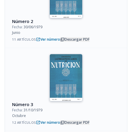
Número 2
Fecha:
30/06/1979
Junio
open_in_new
picture_as_pdf
Ver número
Descargar PDF
11 ARTÍCULOS
Número 3
Fecha:
31/10/1979
Octubre
open_in_new
picture_as_pdf
Ver número
Descargar PDF
12 ARTÍCULOS