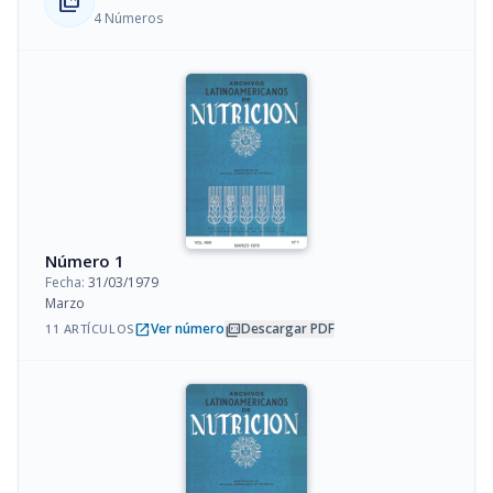
collections_bookmark
4 Números
Número 1
Fecha:
31/03/1979
Marzo
open_in_new
picture_as_pdf
Ver número
Descargar PDF
11 ARTÍCULOS