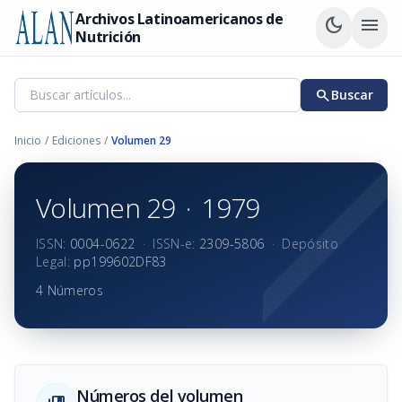
Archivos Latinoamericanos de
dark_mode
menu
Nutrición
search
Buscar
Inicio
/
Ediciones
/
Volumen 29
Volumen 29
·
1979
ISSN:
0004-0622
·
ISSN-e:
2309-5806
·
Depósito
Legal:
pp199602DF83
4 Números
Números del volumen