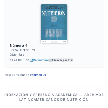
Número 4
Fecha:
31/12/1979
Diciembre
open_in_new
picture_as_pdf
Ver número
Descargar PDF
12 ARTÍCULOS
Inicio
/
Ediciones
/
Volumen 29
INDEXACIÓN Y PRESENCIA ACADÉMICA — ARCHIVOS
LATINOAMERICANOS DE NUTRICIÓN