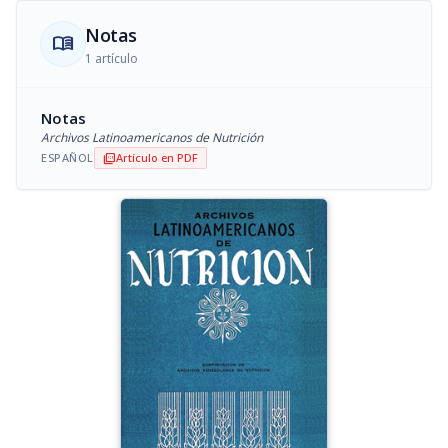
Notas
menu_book
1 artículo
Notas
Archivos Latinoamericanos de Nutrición
ESPAÑOL
Artículo en PDF
picture_as_pdf