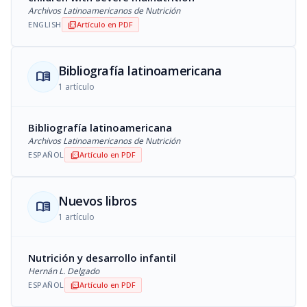
Archivos Latinoamericanos de Nutrición
ENGLISH
Artículo en PDF
picture_as_pdf
Bibliografía latinoamericana
menu_book
1 artículo
Bibliografía latinoamericana
Archivos Latinoamericanos de Nutrición
ESPAÑOL
Artículo en PDF
picture_as_pdf
Nuevos libros
menu_book
1 artículo
Nutrición y desarrollo infantil
Hernán L. Delgado
ESPAÑOL
Artículo en PDF
picture_as_pdf