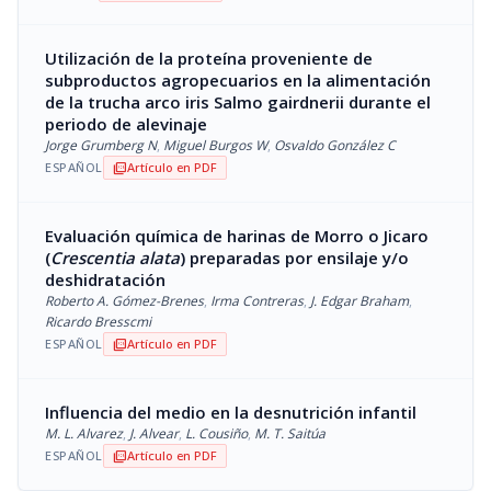
Utilización de la proteína proveniente de
subproductos agropecuarios en la alimentación
de la trucha arco iris Salmo gairdnerii durante el
periodo de alevinaje
Jorge Grumberg N
,
Miguel Burgos W
,
Osvaldo González C
ESPAÑOL
Artículo en PDF
picture_as_pdf
Evaluación química de harinas de Morro o Jicaro
(
Crescentia alata
) preparadas por ensilaje y/o
deshidratación
Roberto A. Gómez-Brenes
,
Irma Contreras
,
J. Edgar Braham
,
Ricardo Bresscmi
ESPAÑOL
Artículo en PDF
picture_as_pdf
Influencia del medio en la desnutrición infantil
M. L. Alvarez
,
J. Alvear
,
L. Cousiño
,
M. T. Saitúa
ESPAÑOL
Artículo en PDF
picture_as_pdf