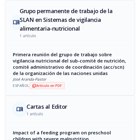
Grupo permanente de trabajo de la
SLAN en Sistemas de vigilancia
menu_book
alimentaria-nutricional
1 artículo
Primera reunión del grupo de trabajo sobre
vigilancia nutricional del sub-comité de nutrición,
comité administrativo de coordinación (acc/scn)
de la organización de las naciones unidas
José Aranda-Pastor
ESPAÑOL
Artículo en PDF
picture_as_pdf
Cartas al Editor
menu_book
1 artículo
Impact of a feeding program on preschool
children with severe malnutrition