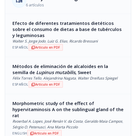
menu_book
6 artículos
Efecto de diferentes tratamientos dietéticos
sobre el consumo de dietas a base de tubérculos
y leguminosas
Walter S. Jorge Jodo
,
Luiz G. Elias
,
Ricardo Bressani
ESPAÑOL
Artículo en PDF
picture_as_pdf
Métodos de eliminación de alcaloides en la
semilla de
Lupinus mutabilis
, Sweet
Félix Torres Tello
,
Alejandrina Nagata
,
Walter Dreifuss Spiegel
ESPAÑOL
Artículo en PDF
picture_as_pdf
Morphometric study of the effect of
hypervitaminosis A on the sublingual gland of the
rat
Rvoerbal A. Lopes
,
José Renán V. da Costa
,
Geraldo Maia Campos
,
Sérgio O. Petenusci
,
Ana Marta Piccolo
ENGLISH
Artículo en PDF
picture_as_pdf