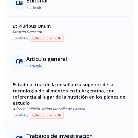
Editorial
menu_book
1 artículo
Et Pluribus Unum
Ricardo Bressani
ESPAÑOL
Artículo en PDF
picture_as_pdf
Artículo general
menu_book
1 artículo
Estado actual de la enseñanza superior de la
tecnología de alimentos en la Argentina, con
referencia al lugar de la nutrición en los planes de
estudio
Alfredo Salibián
,
Nelda Morcilla de Parada
ESPAÑOL
Artículo en PDF
picture_as_pdf
Trabajos de investigación