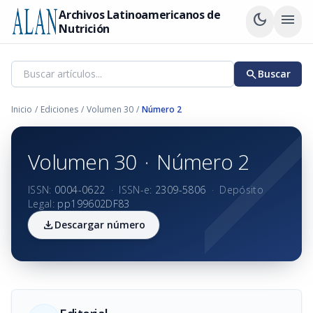
Archivos Latinoamericanos de
dark_mode
menu
Nutrición
search
Buscar
Inicio
/
Ediciones
/
Volumen 30
/
Número 2
Volumen 30
·
Número 2
ISSN:
0004-0622
·
ISSN-e:
2309-5806
·
Depósito
Legal:
pp199602DF83
download
Descargar número