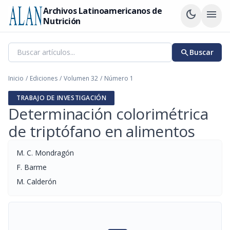
Archivos Latinoamericanos de
dark_mode
menu
Nutrición
search
Buscar
Inicio
/
Ediciones
/
Volumen 32
/
Número 1
TRABAJO DE INVESTIGACIÓN
Determinación colorimétrica
de triptófano en alimentos
M. C. Mondragón
F. Barme
M. Calderón