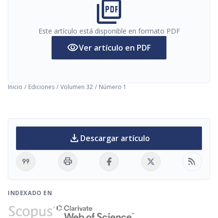
picture_as_pdf
Este artículo está disponible en formato PDF
visibility
Ver artículo en PDF
Inicio
/
Ediciones
/
Volumen 32
/
Número 1
download
Descargar artículo
format_quote
print
rss_feed
INDEXADO EN