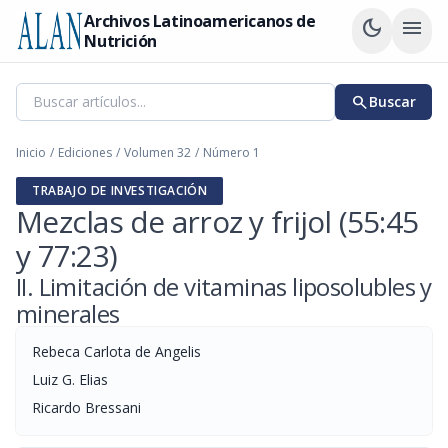
Archivos Latinoamericanos de
dark_mode
menu
Nutrición
search
Buscar
Inicio
/
Ediciones
/
Volumen 32
/
Número 1
TRABAJO DE INVESTIGACIÓN
Mezclas de arroz y frijol (55:45
y 77:23)
II. Limitación de vitaminas liposolubles y
minerales
Rebeca Carlota de Angelis
Luiz G. Elias
Ricardo Bressani