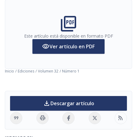
picture_as_pdf
Este artículo está disponible en formato PDF
visibility
Ver artículo en PDF
Inicio
/
Ediciones
/
Volumen 32
/
Número 1
download
Descargar artículo
format_quote
print
rss_feed