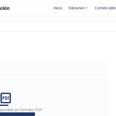
ición
Inicio
Ediciones
expand_more
Comité edito
cture_as_pdf
disponible en formato PDF