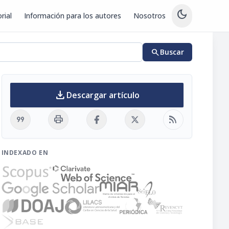
dark_mode
rial
Información para los autores
Nosotros
search
Buscar
download
Descargar artículo
format_quote
print
rss_feed
INDEXADO EN