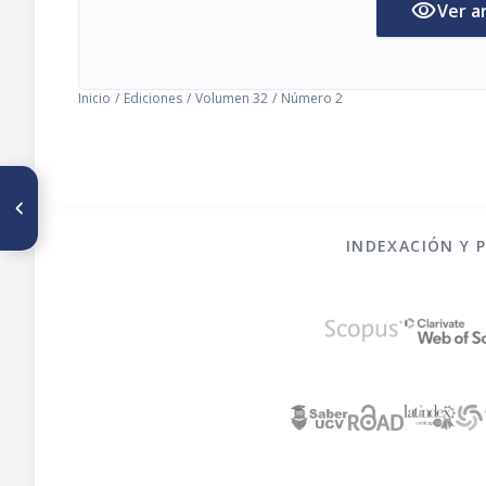
visibility
Ver a
Inicio
/
Ediciones
/
Volumen 32
/
Número 2
ARTÍCULO ANTERIOR
Nuevos libros
INDEXACIÓN Y 