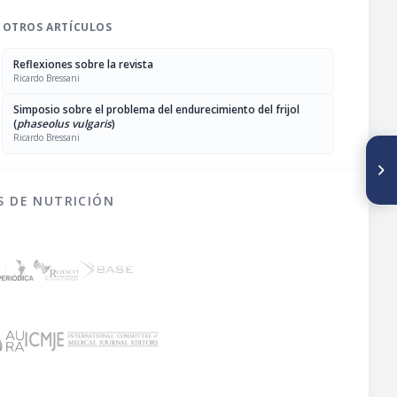
OTROS ARTÍCULOS
Reflexiones sobre la revista
Ricardo Bressani
Simposio sobre el problema del endurecimiento del frijol
(
phaseolus vulgaris
)
Ricardo Bressani
SIGUIENTE ARTÍCULO
Proyecto de investigaciones
operacionales en atención
primaria de salud (PRICOR)
S DE NUTRICIÓN