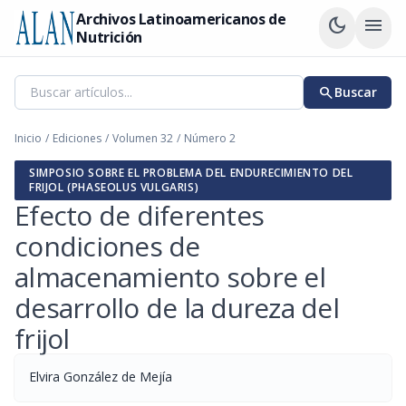
Archivos Latinoamericanos de
dark_mode
menu
Nutrición
search
Buscar
Inicio
/
Ediciones
/
Volumen 32
/
Número 2
SIMPOSIO SOBRE EL PROBLEMA DEL ENDURECIMIENTO DEL
FRIJOL (PHASEOLUS VULGARIS)
Efecto de diferentes
condiciones de
almacenamiento sobre el
desarrollo de la dureza del
frijol
Elvira González de Mejía