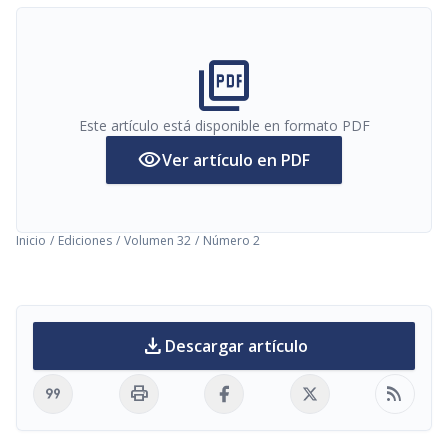
picture_as_pdf
Este artículo está disponible en formato PDF
visibility
Ver artículo en PDF
Inicio
/
Ediciones
/
Volumen 32
/
Número 2
download
Descargar artículo
format_quote
print
rss_feed