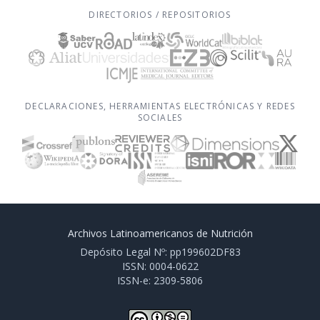
DIRECTORIOS / REPOSITORIOS
DECLARACIONES, HERRAMIENTAS ELECTRÓNICAS Y REDES
SOCIALES
Archivos Latinoamericanos de Nutrición
Depósito Legal Nº: pp199602DF83
ISSN: 0004-0622
ISSN-e: 2309-5806