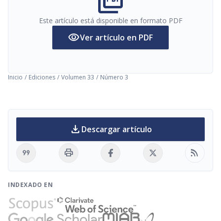
picture_as_pdf
Este artículo está disponible en formato PDF
visibility
Ver artículo en PDF
Inicio
/
Ediciones
/
Volumen 33
/
Número 3
download
Descargar artículo
format_quote
print
rss_feed
INDEXADO EN