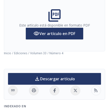
picture_as_pdf
Este artículo está disponible en formato PDF
visibility
Ver artículo en PDF
Inicio
/
Ediciones
/
Volumen 33
/
Número 4
download
Descargar artículo
format_quote
print
rss_feed
INDEXADO EN