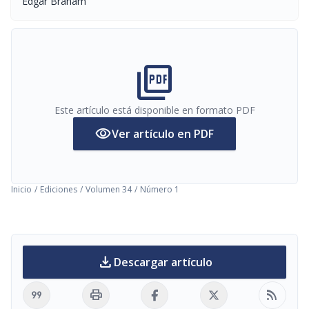
Edgar Braham
picture_as_pdf
Este artículo está disponible en formato PDF
visibility
Ver artículo en PDF
Inicio
/
Ediciones
/
Volumen 34
/
Número 1
download
Descargar artículo
format_quote
print
rss_feed