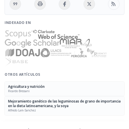
format_quote
print
rss_feed
INDEXADO EN
OTROS ARTÍCULOS
Agricultura y nutrición
Ricardo Bressani
Mejoramiento genético de las leguminosas de grano de importancia
en la dieta latinoamericana, y la soya
Alfredo Lam-Sanchez