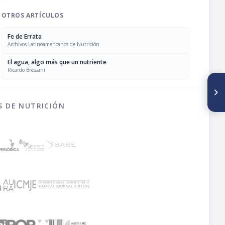
OTROS ARTÍCULOS
Fe de Errata
Archivos Latinoamericanos de Nutrición
El agua, algo más que un nutriente
Ricardo Bressani
SIGUIENTE ARTÍCULO
Developmental changes on
protein turnover in growing
S DE NUTRICIÓN
rats fed on diets containing
field beans (Vicia faba L.) as
source of protein