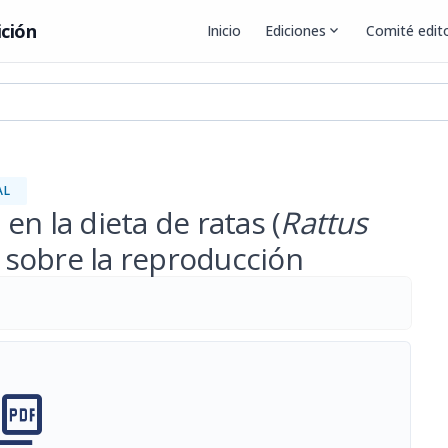
ición
Inicio
Ediciones
expand_more
Comité edito
AL
n la dieta de ratas (
Rattus
o sobre la reproducción
cture_as_pdf