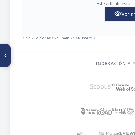
Este artículo está 
visibility
Ver a
Inicio
/
Ediciones
/
Volumen 34
/
Número 3
ARTÍCULO ANTERIOR
Guide to materials for use in
teaching clinical nutrition in
INDEXACIÓN Y 
schools of medicine, dentistry
and public health