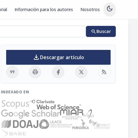
dark_mode
rial
Información para los autores
Nosotros
search
Buscar
download
Descargar artículo
format_quote
print
rss_feed
INDEXADO EN