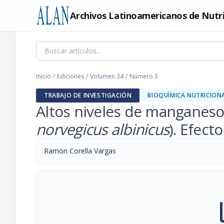
Archivos Latinoamericanos de Nutr
Inicio
/
Ediciones
/
Volumen 34
/
Número 3
TRABAJO DE INVESTIGACIÓN
BIOQUÍMICA NUTRICION
Altos niveles de manganeso e
norvegicus albinicus
). Efect
Ramon Corella Vargas
pi