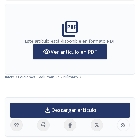
picture_as_pdf
Este artículo está disponible en formato PDF
visibility
Ver artículo en PDF
Inicio
/
Ediciones
/
Volumen 34
/
Número 3
download
Descargar artículo
format_quote
print
rss_feed