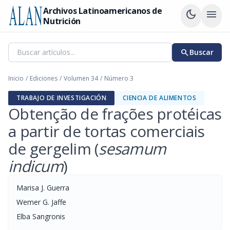
Archivos Latinoamericanos de
dark_mode
menu
Nutrición
search
Buscar
Inicio
/
Ediciones
/
Volumen 34
/
Número 3
TRABAJO DE INVESTIGACIÓN
CIENCIA DE ALIMENTOS
Obtenção de frações protéicas
a partir de tortas comerciais
de gergelim (
sesamum
indicum
)
Marisa J. Guerra
Wemer G. Jaffe
Elba Sangronis