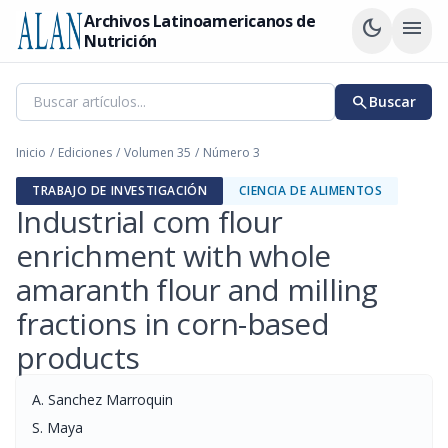
Archivos Latinoamericanos de
dark_mode
menu
Nutrición
search
Buscar
Inicio
/
Ediciones
/
Volumen 35
/
Número 3
TRABAJO DE INVESTIGACIÓN
CIENCIA DE ALIMENTOS
Industrial com flour
enrichment with whole
amaranth flour and milling
fractions in corn-based
products
A. Sanchez Marroquin
S. Maya