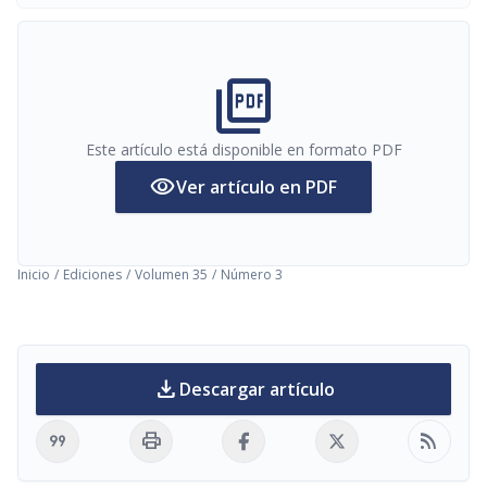
picture_as_pdf
Este artículo está disponible en formato PDF
visibility
Ver artículo en PDF
Inicio
/
Ediciones
/
Volumen 35
/
Número 3
download
Descargar artículo
format_quote
print
rss_feed