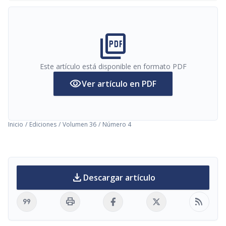
picture_as_pdf
Este artículo está disponible en formato PDF
visibility
Ver artículo en PDF
Inicio
/
Ediciones
/
Volumen 36
/
Número 4
download
Descargar artículo
format_quote
print
rss_feed