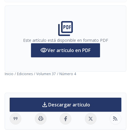
picture_as_pdf
Este artículo está disponible en formato PDF
visibility
Ver artículo en PDF
Inicio
/
Ediciones
/
Volumen 37
/
Número 4
download
Descargar artículo
format_quote
print
rss_feed