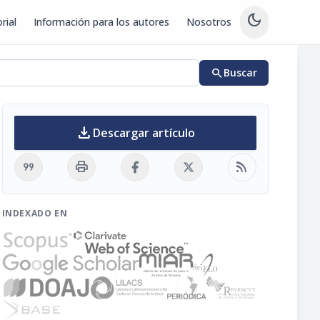
dark_mode
rial
Información para los autores
Nosotros
search
Buscar
download
Descargar artículo
format_quote
print
rss_feed
INDEXADO EN