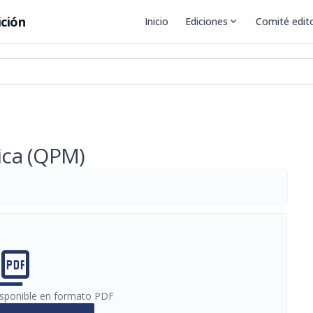
ición
Inicio
Ediciones
expand_more
Comité edito
nica (QPM)
cture_as_pdf
disponible en formato PDF