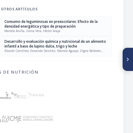
OTROS ARTÍCULOS
Consumo de leguminosas en preescolares: Efecto de la
densidad energética y tipo de preparación
Marcela Alviña, Gloria Vera, Héctor Araya
Desarrollo y evaluación química y nutricional de un alimento
infantil a base de lupino dulce, trigo y leche
Ricardo Catrícheo, Femando Sánchez, Marcela Aguayo, Digna Ballester,
SIGUIENTE ARTÍCULO
Enrique Yáñez
Consumo de leguminosas en
preescolares: Efecto de la
densidad energética y tipo de
S DE NUTRICIÓN
preparación