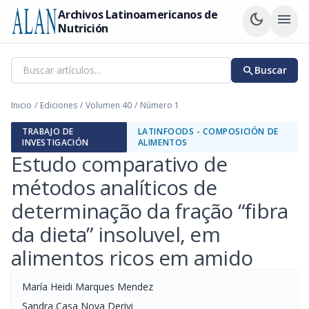
Archivos Latinoamericanos de
dark_mode
menu
Nutrición
search
Buscar
Inicio
/
Ediciones
/
Volumen 40
/
Número 1
TRABAJO DE
LATINFOODS - COMPOSICIÓN DE
INVESTIGACIÓN
ALIMENTOS
Estudo comparativo de
métodos analíticos de
determinação da fração “fibra
da dieta” insoluvel, em
alimentos ricos em amido
María Heidi Marques Mendez
Sandra Casa Nova Derivi