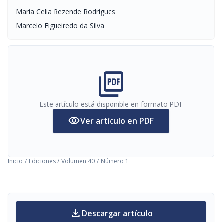
Maria Celia Rezende Rodrigues
Marcelo Figueiredo da Silva
picture_as_pdf
Este artículo está disponible en formato PDF
visibility
Ver artículo en PDF
Inicio
/
Ediciones
/
Volumen 40
/
Número 1
download
Descargar artículo