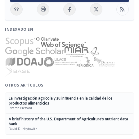
format_quote
print
rss_feed
INDEXADO EN
OTROS ARTÍCULOS
La investigación agrícola y su influencia en la calidad de los
productos alimenticios
Ricardo Bressani
A brief history of the U.S. Department of Agriculture’s nutrient data
bank
David D. Haytowitz