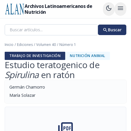
Archivos Latinoamericanos de
dark_mode
menu
Nutrición
search
Buscar
Inicio
/
Ediciones
/
Volumen 40
/
Número 1
TRABAJO DE INVESTIGACIÓN
NUTRICIÓN ANIMAL
Estudio teratogenico de
Spirulina
en ratón
Germán Chamorro
María Solazar
picture_as_pdf