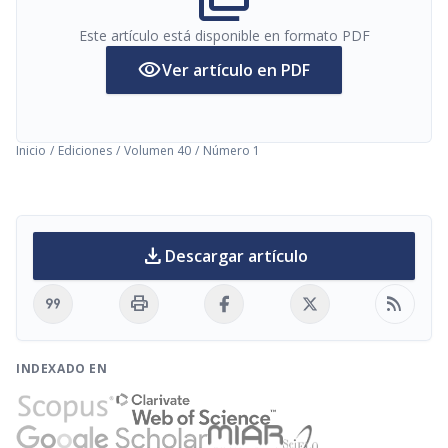
Este artículo está disponible en formato PDF
visibility
Ver artículo en PDF
Inicio
/
Ediciones
/
Volumen 40
/
Número 1
download
Descargar artículo
format_quote
print
rss_feed
INDEXADO EN