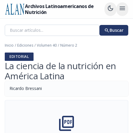
Archivos Latinoamericanos de
dark_mode
menu
Nutrición
search
Buscar
Inicio
/
Ediciones
/
Volumen 40
/
Número 2
EDITORIAL
La ciencia de la nutrición en
América Latina
Ricardo Bressani
picture_as_pdf