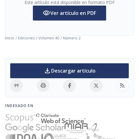
Este artículo está disponible en formato PDF
visibility
Ver artículo en PDF
Inicio
/
Ediciones
/
Volumen 40
/
Número 2
download
Descargar artículo
format_quote
print
rss_feed
INDEXADO EN