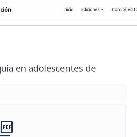
ición
Inicio
Ediciones
expand_more
Comité edito
quia en adolescentes de
cture_as_pdf