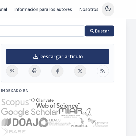
dark_mode
rial
Información para los autores
Nosotros
search
Buscar
download
Descargar artículo
format_quote
print
rss_feed
INDEXADO EN