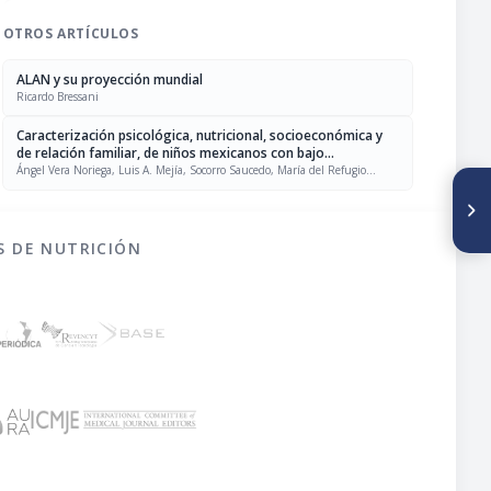
OTROS ARTÍCULOS
ALAN y su proyección mundial
Ricardo Bressani
Caracterización psicológica, nutricional, socioeconómica y
de relación familiar, de niños mexicanos con bajo
rendimiento escolar
Ángel Vera Noriega, Luis A. Mejía, Socorro Saucedo, María del Refugio
Palacios
SIGUIENTE ARTÍCULO
Elasticidad ingreso de la
demanda de alimentos y
otros bienes en grupos de
S DE NUTRICIÓN
población marginal urbana de
la ciudad de Guatemala