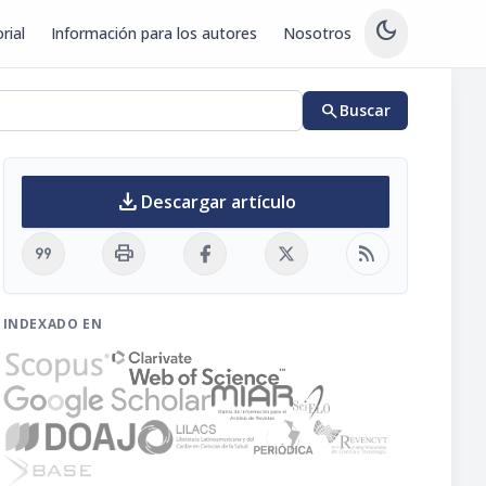
dark_mode
rial
Información para los autores
Nosotros
search
Buscar
download
Descargar artículo
format_quote
print
rss_feed
INDEXADO EN