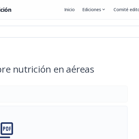
ición
Inicio
Ediciones
expand_more
Comité edito
bre nutrición en aéreas
cture_as_pdf