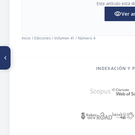
Este artículo está 
visibility
Ver a
Inicio
/
Ediciones
/
Volumen 41
/
Número 4
ARTÍCULO ANTERIOR
Nuevos Libros
INDEXACIÓN Y 