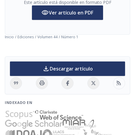
Este artículo está disponible en formato PDF
visibility
Ver artículo en PDF
Inicio
/
Ediciones
/
Volumen 44
/
Número 1
download
Descargar artículo
format_quote
print
rss_feed
INDEXADO EN