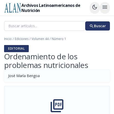
Archivos Latinoamericanos de
dark_mode
menu
Nutrición
search
Buscar
Inicio
/
Ediciones
/
Volumen 44
/
Número 1
EDITORIAL
Ordenamiento de los
problemas nutricionales
José María Bengoa
picture_as_pdf