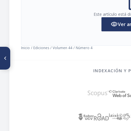
pi
Este artículo está 
visibility
Ver a
Inicio
/
Ediciones
/
Volumen 44
/
Número 4
ARTÍCULO ANTERIOR
Factores que modifican el
estado de nutricion de hierro:
contenido de taninos de
INDEXACIÓN Y 
infusiones de hierbas