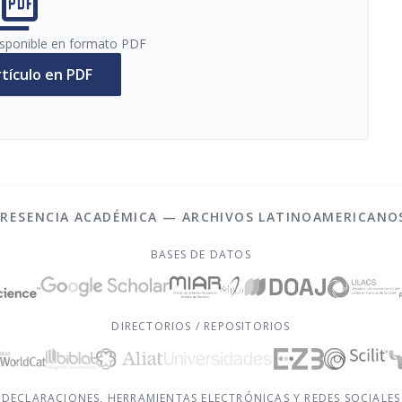
cture_as_pdf
disponible en formato PDF
rtículo en PDF
PRESENCIA ACADÉMICA — ARCHIVOS LATINOAMERICANO
BASES DE DATOS
DIRECTORIOS / REPOSITORIOS
DECLARACIONES, HERRAMIENTAS ELECTRÓNICAS Y REDES SOCIALES