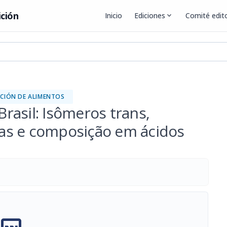
ición
Inicio
Ediciones
expand_more
Comité edito
CIÓN DE ALIMENTOS
rasil: Isômeros trans,
icas e composição em ácidos