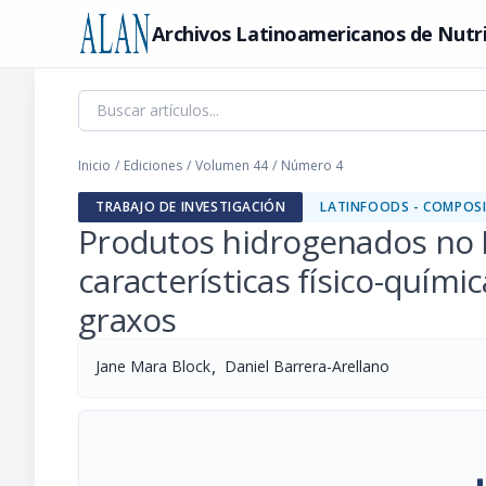
Archivos Latinoamericanos de Nutr
Inicio
/
Ediciones
/
Volumen 44
/
Número 4
TRABAJO DE INVESTIGACIÓN
LATINFOODS - COMPOSI
Produtos hidrogenados no B
características físico-quím
graxos
,
Jane Mara Block
Daniel Barrera-Arellano