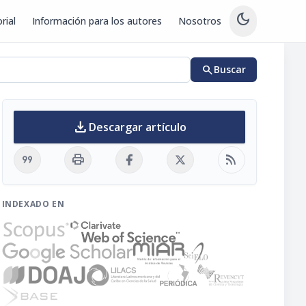
dark_mode
rial
Información para los autores
Nosotros
search
Buscar
download
Descargar artículo
format_quote
print
rss_feed
INDEXADO EN