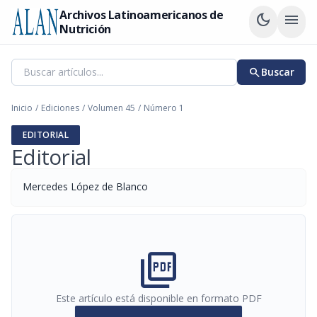
Archivos Latinoamericanos de
dark_mode
menu
Nutrición
search
Buscar
Inicio
/
Ediciones
/
Volumen 45
/
Número 1
EDITORIAL
Editorial
Mercedes López de Blanco
picture_as_pdf
Este artículo está disponible en formato PDF