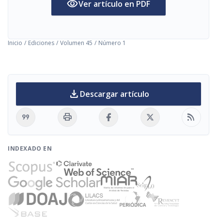
visibility
Ver artículo en PDF
Inicio
/
Ediciones
/
Volumen 45
/
Número 1
download
Descargar artículo
format_quote
print
rss_feed
INDEXADO EN