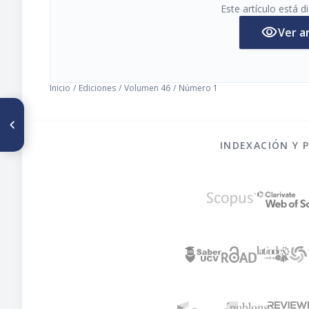
Este artículo está 
visibility
Ver a
Inicio
/
Ediciones
/
Volumen 46
/
Número 1
ARTÍCULO ANTERIOR
Colon cáncer in rats and diet
in the Sonoran desert región
INDEXACIÓN Y 
of México