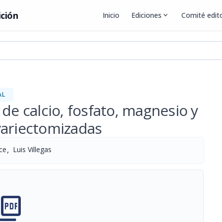
ición
Inicio
Ediciones
expand_more
Comité edito
AL
de calcio, fosfato, magnesio y
variectomizadas
,
rce
Luis Villegas
cture_as_pdf