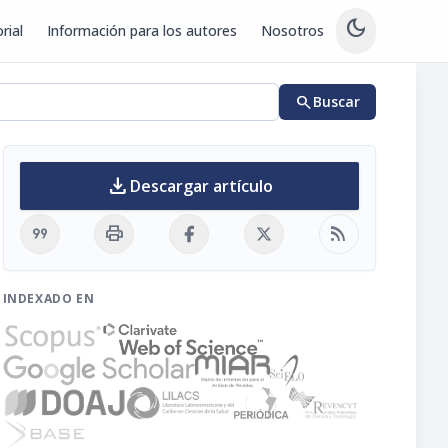
dark_mode
rial
Información para los autores
Nosotros
search
Buscar
download
Descargar artículo
format_quote
print
rss_feed
INDEXADO EN