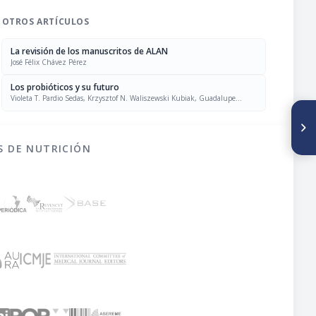
OTROS ARTÍCULOS
La revisión de los manuscritos de ALAN
José Félix Chávez Pérez
Los probióticos y su futuro
Violeta T. Pardio Sedas, Krzysztof N. Waliszewski Kubiak, Guadalupe
Robledo López
SIGUIENTE ARTÍCULO
Macroalgas marinas
comestibles de Chile como
S DE NUTRICIÓN
fuente de fibra dietética:
Efecto en la digestibilidad
aparente de proteínas, fibra y
energía y peso de
deposiciones en ratas