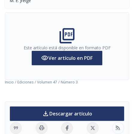
M. E. Jreige
picture_as_pdf
Este artículo está disponible en formato PDF
visibility
Ver artículo en PDF
Inicio
/
Ediciones
/
Volumen 47
/
Número 3
download
Descargar artículo
format_quote
print
rss_feed