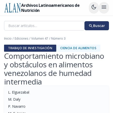
Archivos Latinoamericanos de
dark_mode
menu
Nutrición
search
Buscar
Inicio
/
Ediciones
/
Volumen 47
/
Número 3
TRABAJO DE INVESTIGACIÓN
CIENCIA DE ALIMENTOS
Comportamiento microbiano
y obstáculos en alimentos
venezolanos de humedad
intermedia
L. Elguezabal
M. Daly
P. Navarro