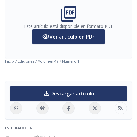
picture_as_pdf
Este artículo está disponible en formato PDF
visibility
Ver artículo en PDF
Inicio
/
Ediciones
/
Volumen 49
/
Número 1
download
Descargar artículo
format_quote
print
rss_feed
INDEXADO EN