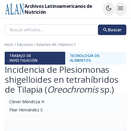
Archivos Latinoamericanos de
dark_mode
menu
Nutrición
search
Buscar
Inicio
/
Ediciones
/
Volumen 49
/
Número 1
TRABAJO DE
TECNOLOGÍA DE
INVESTIGACIÓN
ALIMENTOS
Incidencia de Plesiomonas
shigelloides en tetrahíbridos
de Tilapia (
Oreochromis
sp.)
Clever Mendoza H
Pilar Hernández S