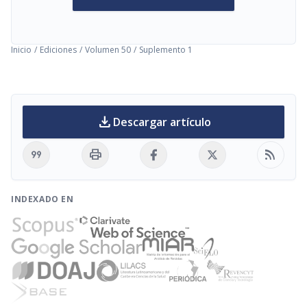
Inicio
/
Ediciones
/
Volumen 50
/
Suplemento 1
download
Descargar artículo
format_quote
print
rss_feed
INDEXADO EN