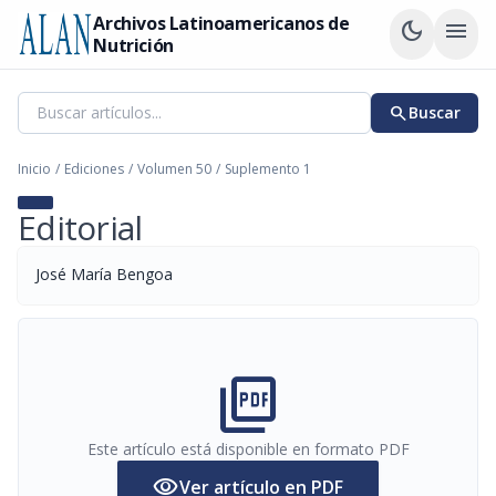
Archivos Latinoamericanos de
dark_mode
menu
Nutrición
search
Buscar
Inicio
/
Ediciones
/
Volumen 50
/
Suplemento 1
Editorial
José María Bengoa
picture_as_pdf
Este artículo está disponible en formato PDF
visibility
Ver artículo en PDF