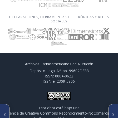
DECLARACIONES, HERRAMIENTAS ELECTRÓNICAS Y REDES
SOCIALES
Archivos Latinoamericanos de Nutrición
Depósito Legal Nº: pp199602DF83
ISSN: 0004-0622
ISSN-e: 2309-5806
Esta obra está bajo una
SIGUIENTE ARTÍCULO
ARTÍCULO ANTERIOR
licencia de Creative Commons Reconocimiento-NoComercial-
Ingesta de energía y
Presentación