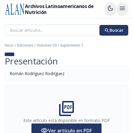
Archivos Latinoamericanos de
dark_mode
menu
Nutrición
search
Buscar
Inicio
/
Ediciones
/
Volumen 50
/
Suplemento 1
Presentación
Román Rodríguez Rodríguez
picture_as_pdf
Este artículo está disponible en formato PDF
visibility
Ver artículo en PDF