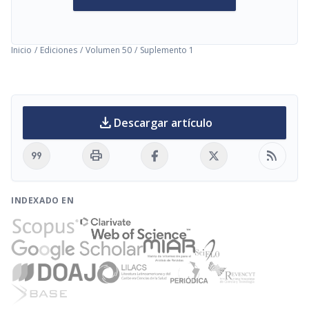
Inicio
/
Ediciones
/
Volumen 50
/
Suplemento 1
download
Descargar artículo
format_quote
print
rss_feed
INDEXADO EN