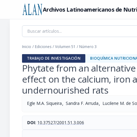
Archivos Latinoamericanos de Nutr
Inicio
/
Ediciones
/
Volumen 51
/
Número 3
TRABAJO DE INVESTIGACIÓN
BIOQUÍMICA NUTRICION
Phytate from an alternativ
effect on the calcium, iron 
undernourished rats
,
,
Egle M.A. Siqueira
Sandra F. Arruda
Lucilene M. de S
DOI:
10.37527/2001.51.3.006