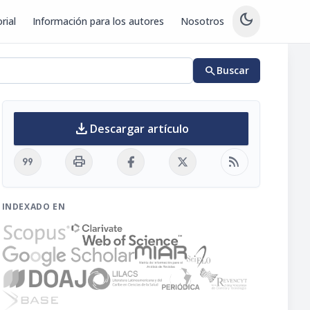
dark_mode
rial
Información para los autores
Nosotros
search
Buscar
download
Descargar artículo
format_quote
print
rss_feed
INDEXADO EN