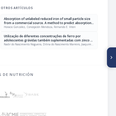
OTROS ARTÍCULOS
Absorption of unlabeled reduced iron of small particle size
from a commercial source. A method to predict absorption
of unlabeled iron compounds in humans
Horacio González, Concepción Mendoza, Fernando E. Viteri
Utilizaçâo de diferentes concentraçôes de ferro por
adolescentes grávidas também suplementadas com zinco e
ácido fólico
Nadir do Nascimiento Nogueira, Dilina do Nascimento Marreiro, Joaquim
Vaz Párente, Silvia M. Franciscato Cozzolino
SIGUIENTE ARTÍCULO
Efeito hipolipidêmico dos
flavonóides naringina e rutina
S DE NUTRICIÓN