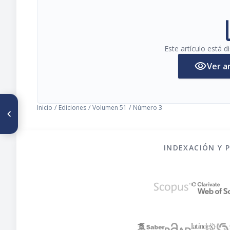
pi
Este artículo está 
visibility
Ver a
ARTÍCULO ANTERIOR
Inicio
/
Ediciones
/
Volumen 51
/
Número 3
Absorción de grasa
proveniente de tres fuentes
dietarias en ratas con diarrea
inducida con lactosa
INDEXACIÓN Y 