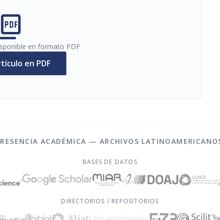
cture_as_pdf
disponible en formato PDF
rtículo en PDF
PRESENCIA ACADÉMICA — ARCHIVOS LATINOAMERICANO
BASES DE DATOS
DIRECTORIOS / REPOSITORIOS