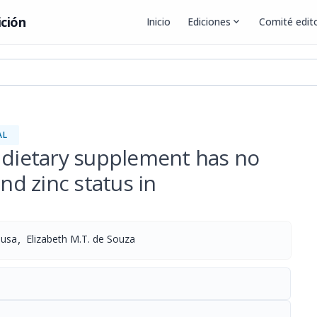
ición
Inicio
Ediciones
expand_more
Comité edito
AL
e dietary supplement has no
and zinc status in
,
ousa
Elizabeth M.T. de Souza