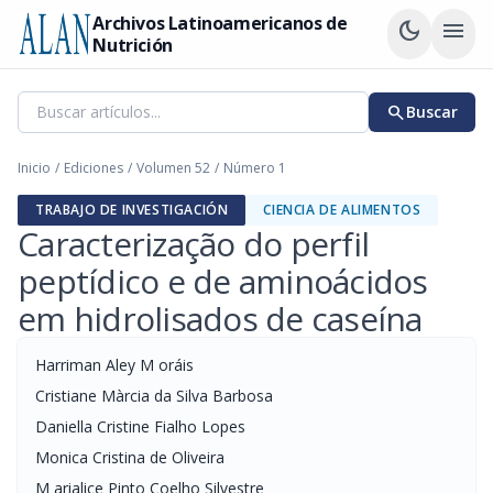
Archivos Latinoamericanos de
dark_mode
menu
Nutrición
search
Buscar
Inicio
/
Ediciones
/
Volumen 52
/
Número 1
TRABAJO DE INVESTIGACIÓN
CIENCIA DE ALIMENTOS
Caracterização do perfil
peptídico e de aminoácidos
em hidrolisados de caseína
Harriman Aley M oráis
Cristiane Màrcia da Silva Barbosa
Daniella Cristine Fialho Lopes
Monica Cristina de Oliveira
M arialice Pinto Coelho Silvestre