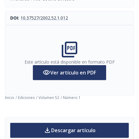
DOI:
10.37527/2002.52.1.012
picture_as_pdf
Este artículo está disponible en formato PDF
visibility
Ver artículo en PDF
Inicio
/
Ediciones
/
Volumen 52
/
Número 1
download
Descargar artículo