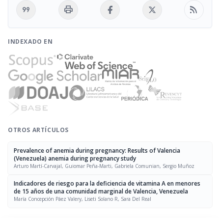
format_quote
print
rss_feed
INDEXADO EN
OTROS ARTÍCULOS
Prevalence of anemia during pregnancy: Results of Valencia
(Venezuela) anemia during pregnancy study
Arturo Martí-Carvajal, Guiomar Peña-Marti, Gabriela Comunian, Sergio Muñoz
Indicadores de riesgo para la deficiencia de vitamina A en menores
de 15 años de una comunidad marginal de Valencia, Venezuela
María Concepción Páez Valery, Liseti Solano R, Sara Del Real