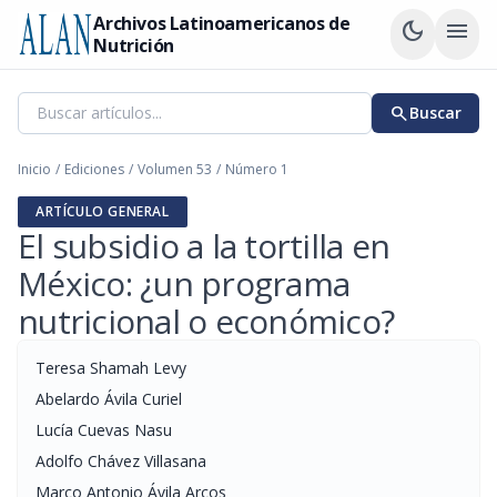
Archivos Latinoamericanos de
dark_mode
menu
Nutrición
search
Buscar
Inicio
/
Ediciones
/
Volumen 53
/
Número 1
ARTÍCULO GENERAL
El subsidio a la tortilla en
México: ¿un programa
nutricional o económico?
Teresa Shamah Levy
Abelardo Ávila Curiel
Lucía Cuevas Nasu
Adolfo Chávez Villasana
Marco Antonio Ávila Arcos