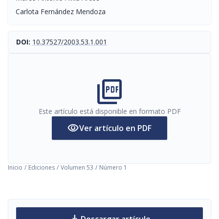
Carlota Fernández Mendoza
DOI:
10.37527/2003.53.1.001
picture_as_pdf
Este artículo está disponible en formato PDF
visibility
Ver artículo en PDF
Inicio
/
Ediciones
/
Volumen 53
/
Número 1