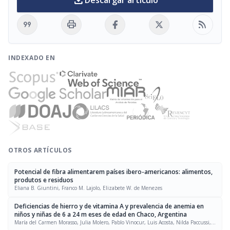
download
Descargar artículo
format_quote
print
rss_feed
INDEXADO EN
OTROS ARTÍCULOS
Potencial de fibra alimentarem países ibero-americanos: alimentos,
produtos e residuos
Eliana B. Giuntini, Franco M. Lajolo, Elizabete W. de Menezes
Deficiencias de hierro y de vitamina A y prevalencia de anemia en
niños y niñas de 6 a 24 m eses de edad en Chaco, Argentina
María del Carmen Morasso, Julia Molero, Pablo Vinocur, Luis Acosta, Nilda Paccussi,