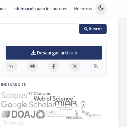
dark_mode
rial
Información para los autores
Nosotros
search
Buscar
download
Descargar artículo
format_quote
print
rss_feed
INDEXADO EN