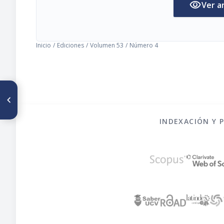
visibility
Ver a
Inicio
/
Ediciones
/
Volumen 53
/
Número 4
ARTÍCULO ANTERIOR
Notas
INDEXACIÓN Y 