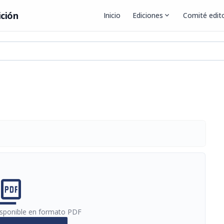
ición
Inicio
Ediciones
expand_more
Comité edito
cture_as_pdf
disponible en formato PDF