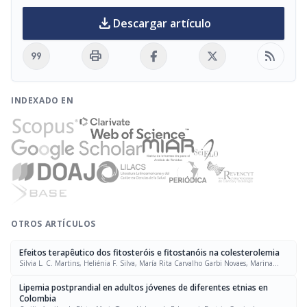
download
Descargar artículo
format_quote
print
rss_feed
INDEXADO EN
OTROS ARTÍCULOS
Efeitos terapêutico dos fitosteróis e fitostanóis na colesterolemia
Silvia L. C. Martins, Heliénia F. Silva, María Rita Carvalho Garbi Novaes, Marina
Kiyomi Ito
Lipemia postprandial en adultos jóvenes de diferentes etnias en
Colombia