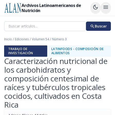
Archivos Latinoamericanos de
dark_mode
menu
Nutrición
search
Buscar
Inicio
/
Ediciones
/
Volumen 54
/
Número 3
TRABAJO DE
LATINFOODS - COMPOSICIÓN DE
INVESTIGACIÓN
ALIMENTOS
Caracterización nutricional de
los carbohidratos y
composición centesimal de
raíces y tubérculos tropicales
cocidos, cultivados en Costa
Rica