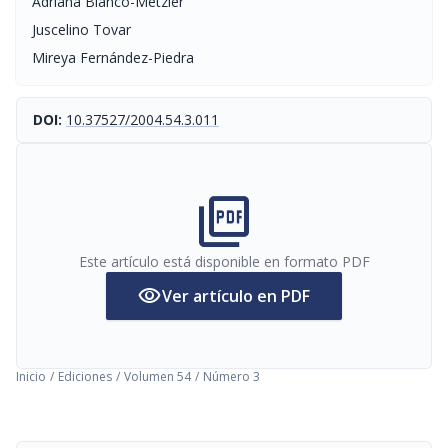
Adriana Blanco-Metzler
Juscelino Tovar
Mireya Fernández-Piedra
DOI:
10.37527/2004.54.3.011
picture_as_pdf
Este artículo está disponible en formato PDF
visibility
Ver artículo en PDF
Inicio
/
Ediciones
/
Volumen 54
/
Número 3