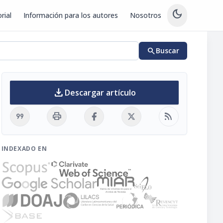
dark_mode
rial
Información para los autores
Nosotros
search
Buscar
download
Descargar artículo
format_quote
print
rss_feed
INDEXADO EN