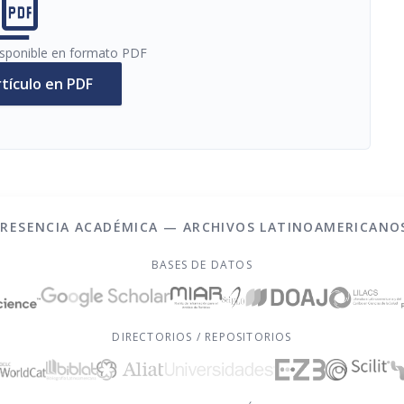
cture_as_pdf
disponible en formato PDF
rtículo en PDF
PRESENCIA ACADÉMICA — ARCHIVOS LATINOAMERICANO
BASES DE DATOS
DIRECTORIOS / REPOSITORIOS