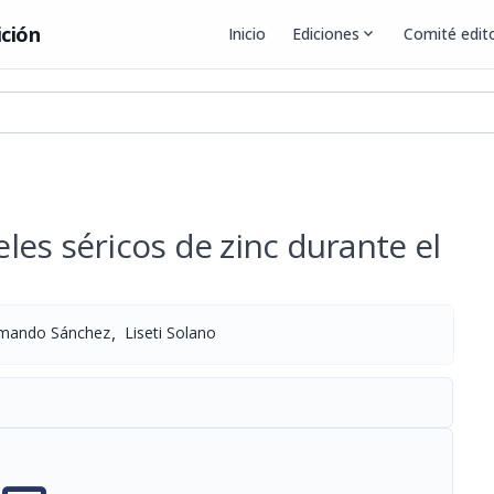
ición
Inicio
Ediciones
expand_more
Comité edito
es séricos de zinc durante el
,
mando Sánchez
Liseti Solano