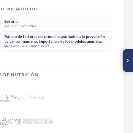
OTROS ARTÍCULOS
Editorial
José Félix Chávez Pérez
Estudio de factores nutricionales asociados a la prevención
de cáncer mamario. Importancia de los modelos animales
ablo García-Solís, Carmen Aceves
SIGUIENTE ARTÍCULO
Receptor soluble de
transferrina como indicador
del estado de nutrición de
S DE NUTRICIÓN
hierro en preescolares
venezolanos