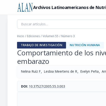
Archivos Latinoamericanos de Nutr
Inicio
/
Ediciones
/
Volumen 55
/
Número 3
TRABAJO DE INVESTIGACIÓN
NUTRICIÓN HUMANA
Comportamiento de los nivel
embarazo
,
,
,
Nelina Ruíz F
Lesbia Meertens de R
Evelyn Peña
Ar
DOI:
10.37527/2005.55.3.003