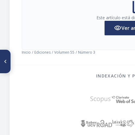
pi
Este artículo está 
visibility
Ver a
Inicio
/
Ediciones
/
Volumen 55
/
Número 3
ARTÍCULO ANTERIOR
Anemia y deficiencia de
vitamina A en niños evaluados
en un centro de atención
INDEXACIÓN Y 
nutricional de Caracas