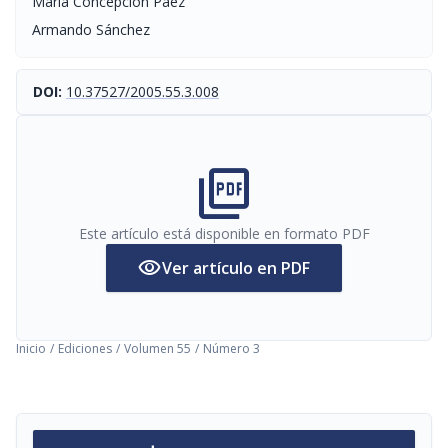
María Concepción Páez
Armando Sánchez
DOI:
10.37527/2005.55.3.008
picture_as_pdf
Este artículo está disponible en formato PDF
visibility
Ver artículo en PDF
Inicio
/
Ediciones
/
Volumen 55
/
Número 3