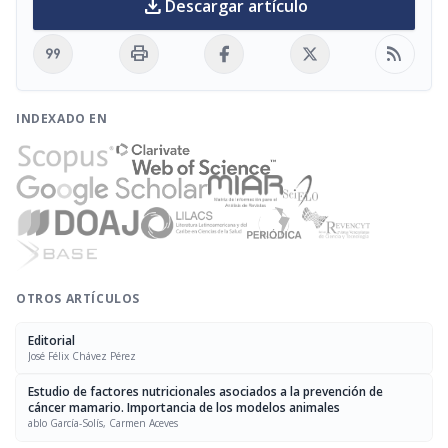
download
Descargar artículo
format_quote
print
rss_feed
INDEXADO EN
OTROS ARTÍCULOS
Editorial
José Félix Chávez Pérez
Estudio de factores nutricionales asociados a la prevención de
cáncer mamario. Importancia de los modelos animales
ablo García-Solís, Carmen Aceves