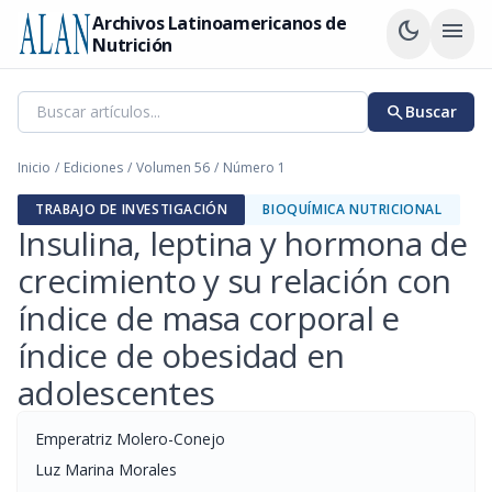
Archivos Latinoamericanos de
dark_mode
menu
Nutrición
search
Buscar
Inicio
/
Ediciones
/
Volumen 56
/
Número 1
TRABAJO DE INVESTIGACIÓN
BIOQUÍMICA NUTRICIONAL
Insulina, leptina y hormona de
crecimiento y su relación con
índice de masa corporal e
índice de obesidad en
adolescentes
Emperatriz Molero-Conejo
Luz Marina Morales