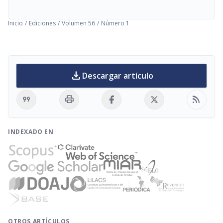
Inicio
/
Ediciones
/
Volumen 56
/
Número 1
download
Descargar artículo
format_quote
print
rss_feed
INDEXADO EN
OTROS ARTÍCULOS