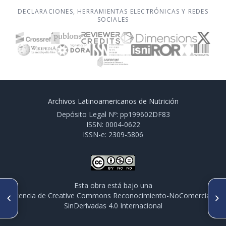
DECLARACIONES, HERRAMIENTAS ELECTRÓNICAS Y REDES
SOCIALES
Archivos Latinoamericanos de Nutrición
Depósito Legal Nº: pp199602DF83
ISSN: 0004-0622
ISSN-e: 2309-5806
Esta obra está bajo una
ARTÍCULO ANTERIOR
SIGUIENTE ARTÍCULO
licencia de Creative Commons Reconocimiento-NoComercial-
Perfil lipídico en preescolares
Disminución de homocisteína
SinDerivadas 4.0 Internacional
venezolanos según nivel
plasmática con vitaminas B6,
socioeconómico
B12 y ácido fólico. Su efecto
en la concentración de los