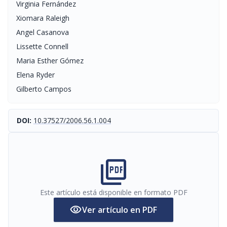
Virginia Fernández
Xiomara Raleigh
Angel Casanova
Lissette Connell
Maria Esther Gómez
Elena Ryder
Gilberto Campos
DOI:
10.37527/2006.56.1.004
picture_as_pdf
Este artículo está disponible en formato PDF
visibility
Ver artículo en PDF