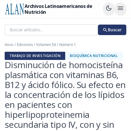
Archivos Latinoamericanos de
dark_mode
menu
Nutrición
search
Buscar
Inicio
/
Ediciones
/
Volumen 56
/
Número 1
TRABAJO DE INVESTIGACIÓN
BIOQUÍMICA NUTRICIONAL
Disminución de homocisteína
plasmática con vitaminas B6,
B12 y ácido fólico. Su efecto en
la concentración de los lípidos
en pacientes con
hiperlipoproteinemia
secundaria tipo IV, con y sin