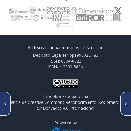
SOCIALES
Archivos Latinoamericanos de Nutrición
Depósito Legal Nº: pp199602DF83
ISSN: 0004-0622
ISSN-e: 2309-5806
Esta obra está bajo una
ARTÍCULO ANTERIOR
SIGUIENTE ARTÍCULO
licencia de Creative Commons Reconocimiento-NoComercial-
Insulina, leptina y hormona de
Efecto de la diarrea sobre la
SinDerivadas 4.0 Internacional
crecimiento y su relación con
utilización de nutrientes en
índice de masa corporal e
ratas con desnutrición
índice de obesidad en
proteico-calórica o proteica
adolescentes
Powered by