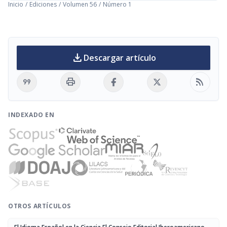
Inicio
/
Ediciones
/
Volumen 56
/
Número 1
download
Descargar artículo
format_quote
print
rss_feed
INDEXADO EN
OTROS ARTÍCULOS