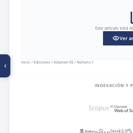
pi
Este artículo está 
visibility
Ver a
ARTÍCULO ANTERIOR
Inicio
/
Ediciones
/
Volumen 56
/
Número 1
Evaluación microbiológica de
las diferentes etapas del
proceso de elaboración de
queso tipo Gouda en una
industria venezolana
INDEXACIÓN Y 