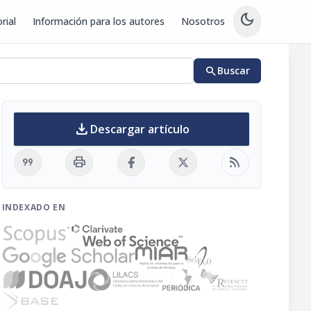
dark_mode
rial
Información para los autores
Nosotros
search
Buscar
download
Descargar artículo
format_quote
print
rss_feed
INDEXADO EN