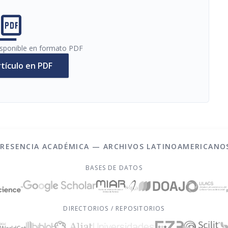
cture_as_pdf
disponible en formato PDF
rtículo en PDF
PRESENCIA ACADÉMICA — ARCHIVOS LATINOAMERICANO
BASES DE DATOS
DIRECTORIOS / REPOSITORIOS