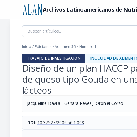
Archivos Latinoamericanos de Nutr
Inicio
/
Ediciones
/
Volumen 56
/
Número 1
TRABAJO DE INVESTIGACIÓN
INOCUIDAD DE ALIMENT
Diseño de un plan HACCP pa
de queso tipo Gouda en un
lácteos
,
,
Jacqueline Dávila
Genara Reyes
Otoniel Corzo
DOI:
10.37527/2006.56.1.008