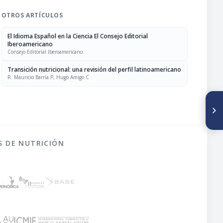
OTROS ARTÍCULOS
El Idioma Español en la Ciencia El Consejo Editorial
Iberoamericano
Consejo Editorial Iberoamericano
Transición nutricional: una revisión del perfil latinoamericano
R. Mauricio Barría P, Hugo Amigo C
SIGUIENTE ARTÍCULO
Retención de tiamina como
función de las condiciones de
proceso térmico en salmón en
conserva
S DE NUTRICIÓN