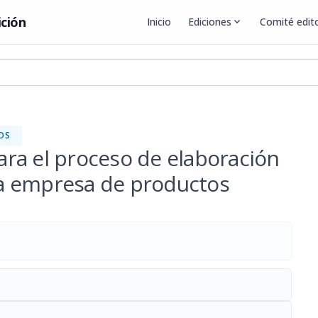
ición
Inicio
Ediciones
expand_more
Comité edito
OS
ra el proceso de elaboración
a empresa de productos