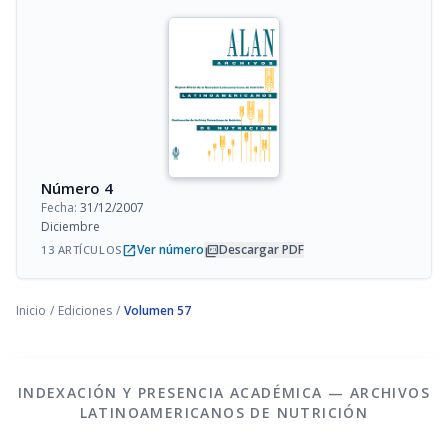
Número 4
Fecha:
31/12/2007
Diciembre
open_in_new
picture_as_pdf
Ver número
Descargar PDF
13 ARTÍCULOS
Inicio
/
Ediciones
/
Volumen 57
INDEXACIÓN Y PRESENCIA ACADÉMICA — ARCHIVOS
LATINOAMERICANOS DE NUTRICIÓN