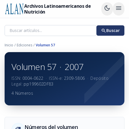
Archivos Latinoamericanos de
dark_mode
menu
Nutrición
search
Buscar
Inicio
/
Ediciones
/
Volumen 57
Volumen 57
·
2007
ISSN:
0004-0622
·
ISSN-e:
2309-5806
·
Depósito
Legal:
pp199602DF83
4 Números
Números del volumen