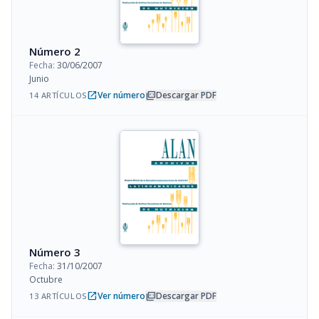
Número 2
Fecha:
30/06/2007
Junio
open_in_new
picture_as_pdf
Ver número
Descargar PDF
14 ARTÍCULOS
Número 3
Fecha:
31/10/2007
Octubre
open_in_new
picture_as_pdf
Ver número
Descargar PDF
13 ARTÍCULOS