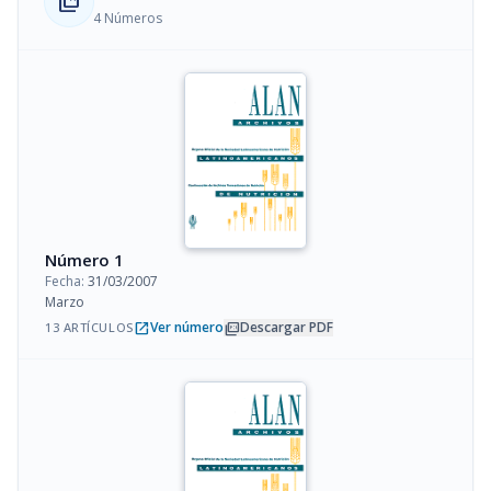
collections_bookmark
4 Números
Número 1
Fecha:
31/03/2007
Marzo
open_in_new
picture_as_pdf
Ver número
Descargar PDF
13 ARTÍCULOS