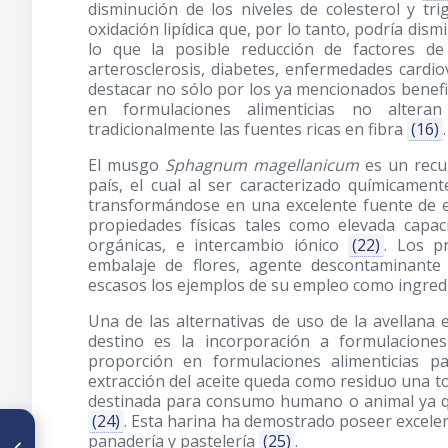
disminución de los niveles de colesterol y tri
oxidación lipídica que, por lo tanto, podría dis
lo que la posible reducción de factores d
arterosclerosis, diabetes, enfermedades cardi
destacar no sólo por los ya mencionados benefic
en formulaciones alimenticias no alteran
tradicionalmente las fuentes ricas en fibra
(16)
.
El musgo
Sphagnum magellanicum
es un recu
país, el cual al ser caracterizado químicamen
transformándose en una excelente fuente de 
propiedades físicas tales como elevada capa
orgánicas, e intercambio iónico
(22)
. Los p
embalaje de flores, agente descontaminante 
escasos los ejemplos de su empleo como ingr
Una de las alternativas de uso de la avellana 
destino es la incorporación a formulacion
proporción en formulaciones alimenticias 
extracción del aceite queda como residuo una to
destinada para consumo humano o animal ya que
(24)
. Esta harina ha demostrado poseer excele
ARTÍCULO ANTERIOR
panadería y pastelería
(25)
.
Evaluación del efecto del