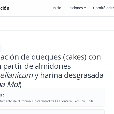
ición
Inicio
Ediciones
expand_more
Comité edito
ación de queques (cakes) con
a partir de almidones
llanicum
y harina desgrasada
na Mol
)
lic
tamento de Nutrición. Universidad de La Frontera, Temuco. Chile