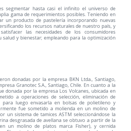
es segmentar hasta casi el infinito el universo de
mplia gama de requerimientos posibles. Teniendo en
ar un producto de pastelería incorporando nuevas
ersificando los recursos naturales de nuestro país, y
atisfacer las necesidades de los consumidores
 salud y bienestar; empleando para la optimización
ueron donadas por la empresa BKN Ltda., Santiago,
presa Granotec S.A., Santiago, Chile. En cuanto a la
e donada por la empresa Los Volcanes, ubicada en
etido a operaciones de selección, eliminación de
para luego envasarla en bolsas de polietileno y
ormente fue sometido a molienda en un molino de
 por un sistema de tamices ASTM seleccionándose la
rina desgrasada de avellana se obtuvo a partir de la
 en un molino de platos marca Fisher), y cernida