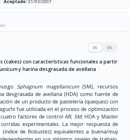
-
Aceptado:
01/03/2007
ias)
ES
EN
(cakes) con características funcionales a partir
lanicum
y harina desgrasada de avellana
, musgo
Sphagnum magellanicum
(SM), recursos
arina desgrasada de avellana (HDA) como fuente de
ulación de un producto de pastelería (queques) con
aguchi fue utilizada en el proceso de optimización
cuatro factores de control AR;
SM;
HDA y Master
 corridas experimentales. La mejor respuesta de
do (índice de Robustez) equivalentes a buena/muy
ndependientes en sus mínimos niveles de trabajo,