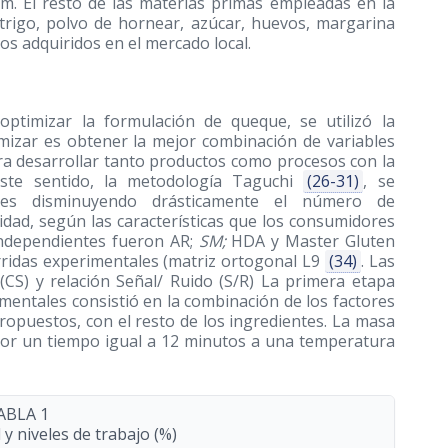
mm. El resto de las materias primas empleadas en la
trigo, polvo de hornear, azúcar, huevos, margarina
odos adquiridos en el mercado local.
 optimizar la formulación de queque, se utilizó la
mizar es obtener la mejor combinación de variables
ara desarrollar tanto productos como procesos con la
ste sentido, la metodología Taguchi
(26-31)
, se
nales disminuyendo drásticamente el número de
dad, según las características que los consumidores
 independientes fueron AR;
SM;
HDA y Master Gluten
orridas experimentales (matriz ortogonal L9
(34)
. Las
(CS) y relación Señal/ Ruido (S/R) La primera etapa
mentales consistió en la combinación de los factores
propuestos, con el resto de los ingredientes. La masa
or un tiempo igual a 12 minutos a una temperatura
ABLA 1
 y niveles de trabajo (%)