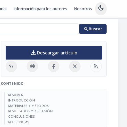
dark_mode
rial
Información para los autores
Nosotros
search
Buscar
download
Descargar artículo
format_quote
print
rss_feed
CONTENIDO
RESUMEN
INTRODUCCIÓN
MATERIALES Y MÉTODOS
RESULTADOS Y DISCUSIÓN
CONCLUSIONES
REFERENCIAS