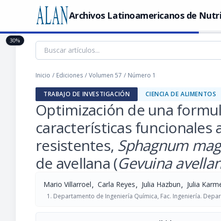
Archivos Latinoamericanos de Nutr
30%
Inicio
/
Ediciones
/
Volumen 57
/
Número 1
TRABAJO DE INVESTIGACIÓN
CIENCIA DE ALIMENTOS
Optimización de una formul
características funcionales 
resistentes,
Sphagnum mage
de avellana (
Gevuina avella
,
,
,
Mario Villarroel
Carla Reyes
Julia Hazbun
Julia Karme
Departamento de Ingeniería Química, Fac. Ingeniería. Depar