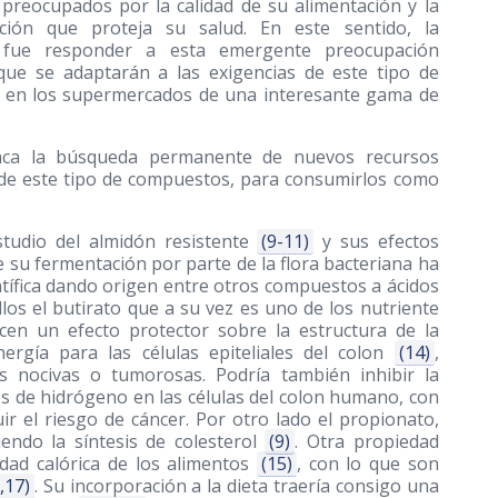
preocupados por la calidad de su alimentación y la
ión que proteja su salud. En este sentido, la
ia fue responder a esta emergente preocupación
ue se adaptarán a las exigencias de este tipo de
a en los supermercados de una interesante gama de
estaca la búsqueda permanente de nuevos recursos
 de este tipo de compuestos, para consumirlos como
estudio del almidón resistente
(9-11)
y sus efectos
 su fermentación por parte de la flora bacteriana ha
ntífica dando origen entre otros compuestos a ácidos
los el butirato que a su vez es uno de los nutriente
cen un efecto protector sobre la estructura de la
ergía para las células epiteliales del colon
(14)
,
as nocivas o tumorosas. Podría también inhibir la
os de hidrógeno en las células del colon humano, con
ir el riesgo de cáncer. Por otro lado el propionato,
endo la síntesis de colesterol
(9)
. Otra propiedad
dad calórica de los alimentos
(15)
, con lo que son
,17)
. Su incorporación a la dieta traería consigo una