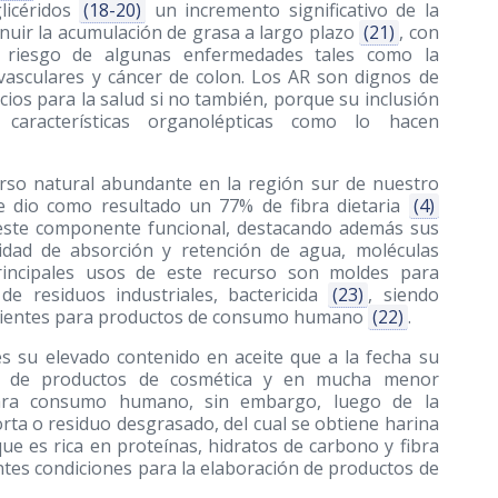
glicéridos
(18-20)
un incremento significativo de la
minuir la acumulación de grasa a largo plazo
(21)
, con
e riesgo de algunas enfermedades tales como la
ovasculares y cáncer de colon. Los AR son dignos de
ios para la salud si no también, porque su inclusión
 características organolépticas como lo hacen
rso natural abundante en la región sur de nuestro
te dio como resultado un 77% de fibra dietaria
(4)
este componente funcional, destacando además sus
cidad de absorción y retención de agua, moléculas
rincipales usos de este recurso son moldes para
de residuos industriales, bactericida
(23)
, siendo
edientes para productos de consumo humano
(22)
.
es su elevado contenido en aceite que a la fecha su
es de productos de cosmética y en mucha menor
para consumo humano, sin embargo, luego de la
rta o residuo desgrasado, del cual se obtiene harina
 es rica en proteínas, hidratos de carbono y fibra
ntes condiciones para la elaboración de productos de