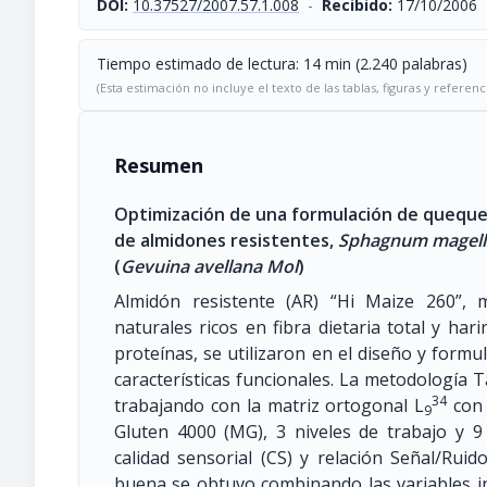
DOI:
10.37527/2007.57.1.008
-
Recibido:
17/10/2006
Tiempo estimado de lectura: 14 min (2.240 palabras)
(Esta estimación no incluye el texto de las tablas, figuras y referenc
Resumen
Optimización de una formulación de queques 
de almidones resistentes,
Sphagnum magel
(
Gevuina avellana Mol
)
Almidón resistente (AR) “Hi Maize 260”
naturales ricos en fibra dietaria total y h
proteínas, se utilizaron en el diseño y form
características funcionales. La metodología T
34
trabajando con la matriz ortogonal L
con 
9
Gluten 4000 (MG), 3 niveles de trabajo y 9
calidad sensorial (CS) y relación Señal/Rui
buena se obtuvo combinando las variables i