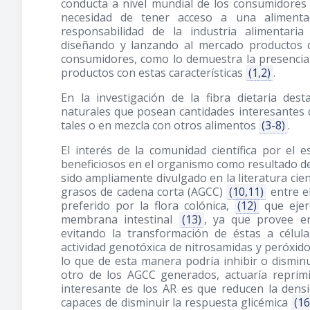
conducta a nivel mundial de los consumidores 
necesidad de tener acceso a una alimentac
responsabilidad de la industria alimentar
diseñando y lanzando al mercado productos q
consumidores, como lo demuestra la presenci
productos con estas características
(1,2)
.
En la investigación de la fibra dietaria d
naturales que posean cantidades interesantes
tales o en mezcla con otros alimentos
(3-8)
.
El interés de la comunidad científica por el 
beneficiosos en el organismo como resultado de
sido ampliamente divulgado en la literatura cie
grasos de cadena corta (AGCC)
(10,11)
entre el
preferido por la flora colónica,
(12)
que ejer
membrana intestinal
(13)
, ya que provee en
evitando la transformación de éstas a célul
actividad genotóxica de nitrosamidas y peróxid
lo que de esta manera podría inhibir o disminu
otro de los AGCC generados, actuaría reprimi
interesante de los AR es que reducen la densi
capaces de disminuir la respuesta glicémica
(16