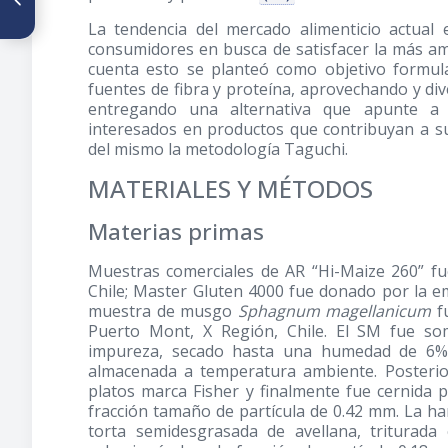
cultivo probiótico
La tendencia del mercado alimenticio actual 
Lactobacillus rhamnosus
consumidores en busca de satisfacer la más a
adicionado a yogurt natural y
con probióticos comerciales
cuenta esto se planteó como objetivo formul
sobre poblaciones de
fuentes de fibra y proteína, aprovechando y div
Staphylococcus aureus,
entregando una alternativa que apunte a s
Escherichia coli O157:H7,
interesados en productos que contribuyan a su
Listeria monocytogenes y
Salmonella enteritidis
del mismo la metodología Taguchi.
MATERIALES Y MÉTODOS
Materias primas
Muestras comerciales de AR “Hi-Maize 260” f
Chile; Master Gluten 4000 fue donado por la em
muestra de musgo
Sphagnum magellanicum
fu
Puerto Mont, X Región, Chile. El SM fue som
impureza, secado hasta una humedad de 6% 
almacenada a temperatura ambiente. Posteri
platos marca Fisher y finalmente fue cernida
fracción tamaño de partícula de 0.42 mm. La ha
torta semidesgrasada de avellana, triturada